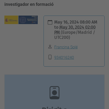
investigador en formació
h
May 16, 2024 08:00 AM
t
to
May 30, 2024 02:00
PM
(Europe/Madrid /
t
UTC200)
p
s
Francina Solé
:
934016240
/
/
t
a
l
e
n