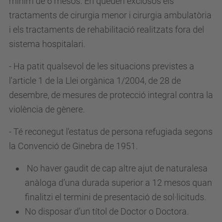
mínim de 6 mesos. En queden exclosos els
16T08:00:00+02:00
tractaments de cirurgia menor i cirurgia ambulatòria
2024-
i els tractaments de rehabilitació realitzats fora del
05-
sistema hospitalari.
30T14:00:00+02:00
- Ha patit qualsevol de les situacions previstes a
Convocatòria
l'article 1 de la Llei orgànica 1/2004, de 28 de
per
desembre, de mesures de protecció integral contra la
a
violència de gènere.
la
incorporació
- Té reconegut l'estatus de persona refugiada segons
de
la Convenció de Ginebra de 1951.
personal
No haver gaudit de cap altre ajut de naturalesa
investigador
anàloga d’una durada superior a 12 mesos quan
en
finalitzi el termini de presentació de sol·licituds.
formació
No disposar d’un títol de Doctor o Doctora.