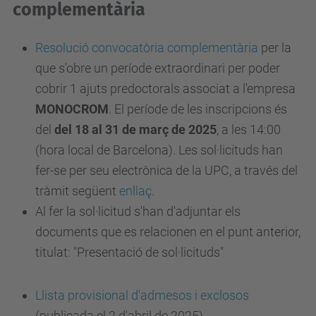
complementària
Resolució convocatòria complementària
per la
que s'obre un període extraordinari per poder
cobrir 1 ajuts predoctorals associat a l'empresa
MONOCROM
. El període de les inscripcions és
del
del 18 al 31 de març de 2025
, a les 14:00
(hora local de Barcelona). Les sol·licituds han
fer-se per seu electrònica de la UPC, a través del
tràmit següent
enllaç
.
Al fer la sol·licitud s'han d'adjuntar els
documents que es relacionen en el punt anterior,
titulat: "Presentació de sol·licituds"
Llista provisional d'admesos i exclosos
(publicada el 2 d'abril de 2025)