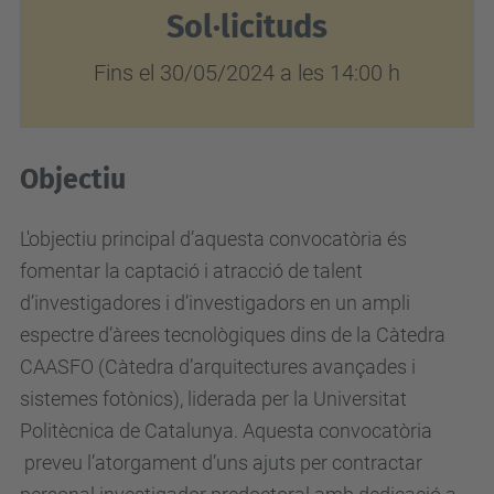
Sol·licituds
j
o
Fins el 30/05/2024 a les 14:00 h
b
s
/
Objectiu
r
1
L'objectiu principal d’aquesta convocatòria és
/
fomentar la captació i atracció de talent
f
d’investigadores i d’investigadors en un ampli
p
espectre d’àrees tecnològiques dins de la Càtedra
i
CAASFO (Càtedra d’arquitectures avançades i
-
sistemes fotònics), liderada per la Universitat
u
Politècnica de Catalunya. Aquesta convocatòria
p
preveu l’atorgament d’uns ajuts per contractar
c