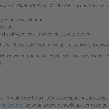
any és de 24.600,00 € i de 30.200,00 € el segon, tercer i qu
 personal investigador.
Social.
im fiscal vigent en el moment del seu atorgament.
a de rebre el salari brut mínim que s'estableix a la convo
0 € per persona, adreçat a cobrir les despeses derivades de
t.
l formulari que hi ha al tràmit corresponent a la seu ele
ó de doctors
, i adjuntar la documentació que correspongui 