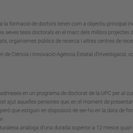
a la formació de doctors tenen com a objectiu principal inc
 les seves tesis doctorals en el marc dels millors projecte
tats, organismes públics de recerca i altres centres de rec
ri de Ciència i Innovació-Agència Estatal d’Investigació, 
 admeses en un programa de doctorat de la UPC per al cu
uest ajut aquelles persones que, en el moment de presentar l
rò que estiguin en disposició de ser-ho en la data de for
r.
aturalesa anàloga d’una durada superior a 12 mesos quan fi