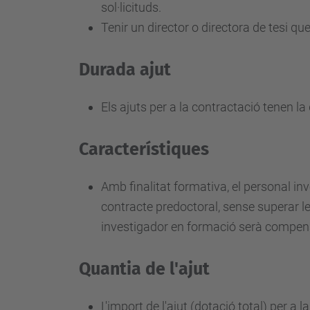
b
sol·licituds.
s
Tenir un director o directora de tesi qu
/
r
Durada ajut
1
/
Els ajuts per a la contractació tenen l
a
j
Característiques
u
t
Amb finalitat formativa, el personal i
s
contracte predoctoral, sense superar le
-
investigador en formació serà comp
f
o
Quantia de l'ajut
r
m
L'import de l'ajut (dotació total) per a