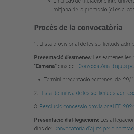
En el cas de titulacions interunive
a
mitjana de la promoció (si és el ca
c
i
Procés de la convocatòria
o
-
1.
Llista provisional de les sol·licituds adm
d
Presentació d’esmenes
:
Les esmenes les h
e
“
Esmena
” dins de: “
Convocatòria d’ajuts pe
-
d
Termini presentació esmenes: del
29/1
o
c
2.
Llista definitiva de les sol·licituds admes
t
3.
Resolució concessió provisional FD 202
o
r
Presentació d'al·legacions:
Les al·legacio
s
dins de:
Convocatòria d’ajuts per a contrac