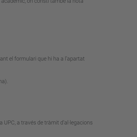
nt acadèmic, on consti també la nota
nt el formulari que hi ha a l’apartat
na).
la UPC, a través de tràmit d'al·legacions