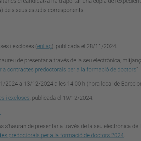
rsitàries el candidat/a ha d'aportar una còpia de l'expedie
s) dels seus estudis corresponents.
eses i excloses
(
enllaç
), publicada el 28/11/2024.
aureu de presentar a través de la seu electrònica, mitjança
r a contractes predoctorals per a la formació de doctors
”
1/2024 a 13/12/2024
a les 14:00 h (hora local de Barcelo
es i excloses
, publicada el 19/12/2024.
4
ns s'hauran de presentar a través de la seu electrònica de 
tes predoctorals per a la formació de doctors 2024
.