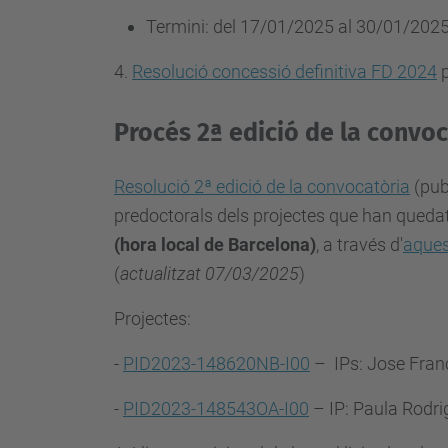
-
Termini: del 17/01/2025 al 30/01/2025 
2
0
4.
Resolució concessió definitiva FD 2024
p
2
4
Procés
2ª edició
de la convo
Ajuts
Formació
Resolució 2ª edició de la convocatòria
(pub
de
predoctorals dels projectes que han quedat de
Doctors
(hora local de Barcelona)
, a través d'
aques
2024
(
actualitzat 07/03/2025
)
2024-
Projectes:
10-
14T09:00:00+02:00
-
PID2023-148620NB-I00
– IPs: Jose Fran
2024-
-
PID2023-148543OA-I00
– IP: Paula Rodr
11-
25T14:00:00+01:00