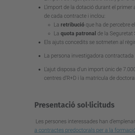
a
L'import de la dotació
durant el primer 
c
de cada contracte i inclou:
i
La
retribució
que ha de percebre el
o
La
quota patronal
de la Seguretat 
-
Els ajuts concedits se sotmeten al règ
d
La persona investigadora contractada h
e
-
L'ajut disposa d'un import únic de 7.00
d
centres d’R+D i la matrícula de doctora
o
c
t
Presentació sol·licituds
o
r
Les persones interessades han d’emplenar e
s
a contractes predoctorals per a la formaci