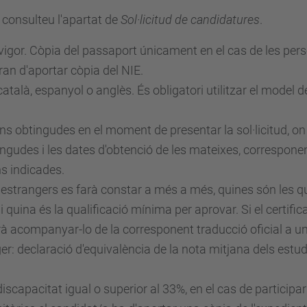
 consulteu l'apartat de
Sol·licitud de candidatures
.
vigor. Còpia del passaport únicament en el cas de les pers
ran d'aportar còpia del NIE.
català, espanyol o anglès. És obligatori utilitzar el model
ons obtingudes en el moment de presentar la sol·licitud, on
tingudes i les dates d'obtenció de les mateixes, correspone
s indicades.
es estrangers es farà constar a més a més, quines són les 
 quina és la qualificació mínima per aprovar. Si el certif
ldrà acompanyar-lo de la corresponent traducció oficial a u
ger: declaració d'equivalència de la nota mitjana dels estud
scapacitat igual o superior al 33%, en el cas de participa