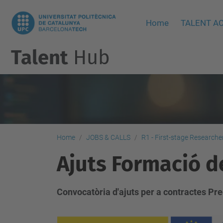
Home
TALENT AC
Talent
Hub
Home
JOBS & CALLS
R1 - First-stage Researche
Ajuts Formació d
Convocatòria d'ajuts per a contractes Pre
h