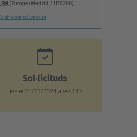
…
0 PM
(Europe/Madrid / UTC200)
Visit external website
Sol·licituds
Fins el 25/11/2024 a les 14 h