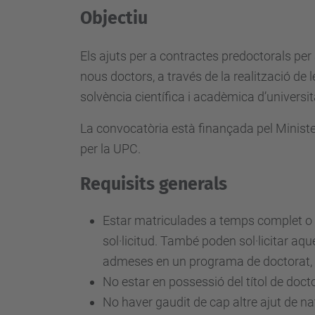
b
Objectiu
.
u
Els ajuts per a contractes predoctorals per 
p
nous doctors, a través de la realització de
c
solvència científica i acadèmica d’universi
.
La convocatòria està finançada pel Ministe
e
per la UPC.
d
u
Requisits generals
/
e
Estar matriculades a temps complet o
n
sol·licitud. També poden sol·licitar aq
/
admeses en un programa de doctorat, pe
j
No estar en possessió del títol de docto
o
No haver gaudit de cap altre ajut de n