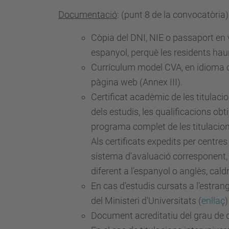
-
Documentació
:
(punt 8 de la convocatòria)
2
0
Còpia del DNI, NIE o passaport en 
2
espanyol, perquè les residents hau
4
Currículum
model CVA
, en idioma 
/
pàgina web (Annex III).
a
Certificat acadèmic de les titulaci
j
dels estudis, les qualificacions ob
u
programa complet de les titulacion
t
Als certificats expedits per centr
s
sistema d'avaluació corresponent, i
-
diferent a l'espanyol o anglès, ca
f
En cas d'estudis cursats a l'estran
o
del Ministeri d'Universitats (
enllaç
)
r
Document acreditatiu del grau de di
m