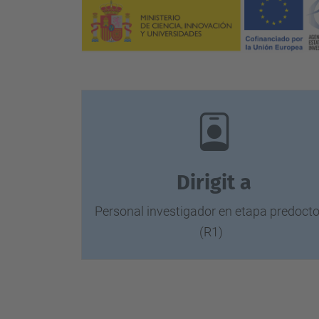
t
t
p
s
:
/
/
t
Dirigit a
a
l
Personal investigador en etapa predocto
e
(R1)
n
t
h
u