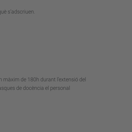
 què s’adscriuen.
 un màxim de
180h durant l’extensió del
tasques de docència el personal